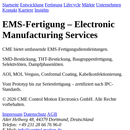
Startseite
Entwicklung
Fertigung
Lifecycle
Märkte
Unternehmen
Kontakt
Karriere
Insights
EMS-Fertigung – Electronic
Manufacturing Services
CME bietet umfassende EMS-Fertigungsdienstleistungen.
SMD-Bestückung, THT-Bestückung, Baugruppenfertigung,
Selektivlöten, Dampfphasenlöten.
AOI, MOI, Verguss, Conformal Coating, Kabelkonfektionierung.
Vom Prototyp bis zur Serienfertigung – zertifiziert nach IPC-
Standards.
© 2026 CME Control Motion Electronics GmbH. Alle Rechte
vorbehalten.
Impressum
Datenschutz
AGB
Alter Hellweg 48, 44379 Dortmund, Deutschland
Telefon: +49 231 28 66 76 96-0
E-Mail:
info@control-motion.de